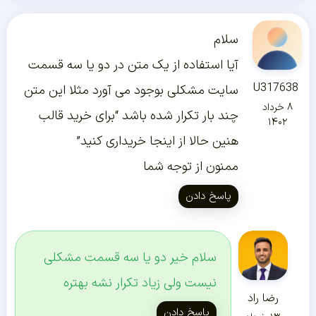
سلام
آیا استفاده از یک متن در دو یا سه قسمت
U317638
سایت مشکلی بوجود می آورد مثلا این متن
۸ خرداد
چند بار تکرار شده باشد “برای خرید قالب
۱۴۰۲
هنین حالا از اینجا خریداری کنید”
ممنون از توجه شما
پاسخ دادن
سلام خیر دو یا سه قسمت مشکلی
نیست ولی زیاد تکرار نشه بهتره
رضا راد
پاسخ دادن