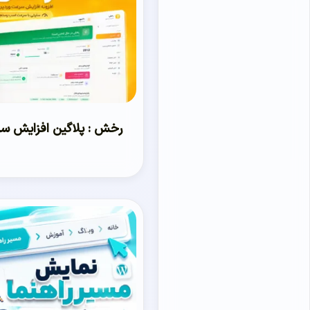
رخش : پلاگین افزایش س