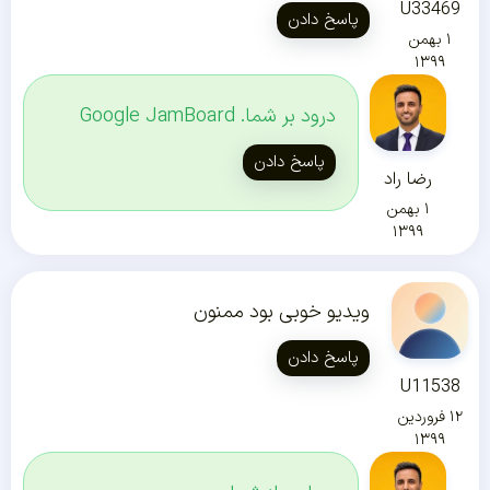
U33469
پاسخ دادن
۱ بهمن
۱۳۹۹
درود بر شما. Google JamBoard
پاسخ دادن
رضا راد
۱ بهمن
۱۳۹۹
ویدیو خوبی بود ممنون
پاسخ دادن
U11538
۱۲ فروردین
۱۳۹۹