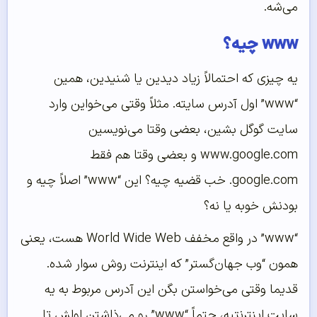
می‌شه.
www چیه؟
یه چیزی که احتمالاً زیاد دیدین یا شنیدین، همین
“www” اول آدرس سایته. مثلاً وقتی می‌خواین وارد
سایت گوگل بشین، بعضی وقتا می‌نویسین
www.google.com و بعضی وقتا هم فقط
google.com. خب قضیه چیه؟ این “www” اصلاً چیه و
بودنش خوبه یا نه؟
“www” در واقع مخفف World Wide Web هست، یعنی
همون “وب جهان‌گستر” که اینترنت روش سوار شده.
قدیما وقتی می‌خواستن بگن این آدرس مربوط به یه
سایت اینترنتیه، حتماً “www” رو می‌ذاشتن اولش تا