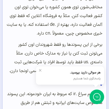
مخاطب‌شون توی همون کشوره یا می‌خوان توی اون
کشور فعالیت کنن. مثلاً یه فروشگاه آنلاین که فقط توی
آلمان فعالیت داره، بهتره از .de استفاده کنه. یا یه سایت
خبری مخصوص چین، معمولاً .cn داره.
برخی از این پسوندها رو فقط شهروندان اون کشور
می‌تونن ثبت کنن یا نیاز به مدارک خاص دارن. مثلاً
دامنه‌ی .us فقط باید توسط افراد یا شرکت‌هایی ثبت
×
بشه که توی آمریکا هستن یا فعالیت رسمی اونجا دارن.
هر سوالی دارید بپرسید.
پاسخگوی شما هستیم.
پسوند دامنه .ir
حالا بریم سراغ .ir که مربوط به ایران خودمونه. این پسوند
مخصوص سایت‌های ایرانیه و ثبتش هم از طریق