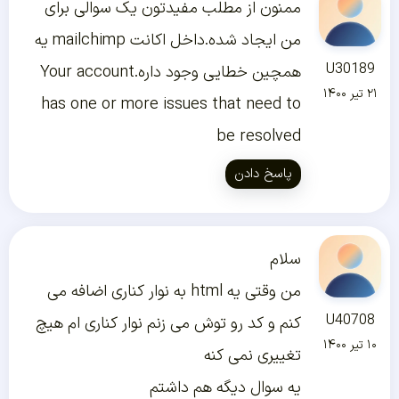
ممنون از مطلب مفیدتون یک سوالی برای
من ایجاد شده.داخل اکانت mailchimp یه
U30189
همچین خطایی وجود داره.Your account
۲۱ تیر ۱۴۰۰
has one or more issues that need to
be resolved
پاسخ دادن
سلام
من وقتی یه html به نوار کناری اضافه می
U40708
کنم و کد رو توش می زنم نوار کناری ام هیچ
۱۰ تیر ۱۴۰۰
تغییری نمی کنه
یه سوال دیگه هم داشتم