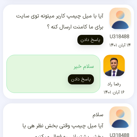
آیا با میل چیمپ کاربر میتونه توی سایت
برای ما کامنت ارسال کنه ؟
U318488
پاسخ دادن
۱۴ آبان ۱۴۰۱
سلام خیر
پاسخ دادن
رضا راد
۱۶ آبان ۱۴۰۱
سلام
آیا میل چیمپ وقتی بخش نظر هی یا
U318488
بخش پشتیبانی رو فعال میکنیم