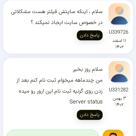
سلام ، اینکه سایتش فیلتر هست مشکلاتی
در خصوص سایت ایجاد نمیکند ؟
U339726
پاسخ دادن
۱۱ اسفند
۱۴۰۲
سلام روز بخیر
من چندماهه میخوام ثبت نام کنم بعد از
U331282
زدن روی گزنیه ثبت نام این ارور رو میده
۳ بهمن
Server status
۱۴۰۲
پاسخ دادن