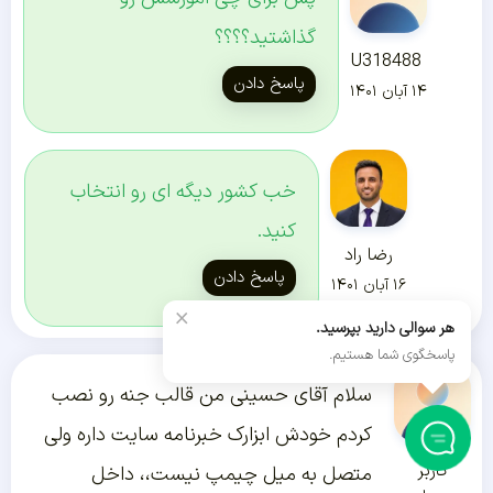
گذاشتید؟؟؟؟
U318488
پاسخ دادن
۱۴ آبان ۱۴۰۱
خب کشور دیگه ای رو انتخاب
کنید.
رضا راد
پاسخ دادن
۱۶ آبان ۱۴۰۱
×
هر سوالی دارید بپرسید.
پاسخگوی شما هستیم.
سلام آقای حسینی من قالب جنه رو نصب
کردم خودش ابزارک خبرنامه سایت داره ولی
کاربر
متصل به میل چیمپ نیست،، داخل