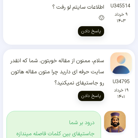
U345514
اطلاعات سایتم لو رفت ؟‌‌
۹ خرداد
🙂
۱۴۰۳
پاسخ دادن
سلام، ممنون از مقاله خوبتون. شما که انقدر
سایت حرفه ای دارید چرا متون مقاله هاتون
U34795
رو جاستیفای نمیکنید؟
۱۹ خرداد
پاسخ دادن
۱۴۰۱
درود بر شما
جاستیفای بین کلمات فاصله میندازه