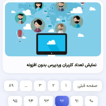
نمایش تعداد کاربران وردپرس بدون افزونه
صفحه قبلی
۱
۲
۳
…
۸۹
۹۵
۹۴
۹۳
۹۲
۹۱
۹۰