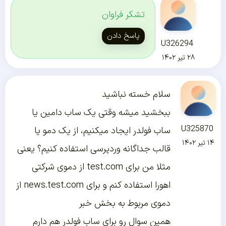
تشکر فراوان
پاسخ دادن
U326294
۲۸ تیر ۱۴۰۲
سلام خسته نباشید
ببخشید میشه وقتی یک ساب دامین یا
U325870
ساب فولدر ایجاد میکنیم، از یک دمو یا
۱۴ تیر ۱۴۰۲
قالب جداگانه وردپرسی استفاده کنیم؟ یعنی
مثلا من برای test.com از دموی شرکتی
اهورا استفاده کنم و برای news.test.com از
دموی مربوط به بخش خبر
همین سوال رو برای ساب فولدر هم دارم