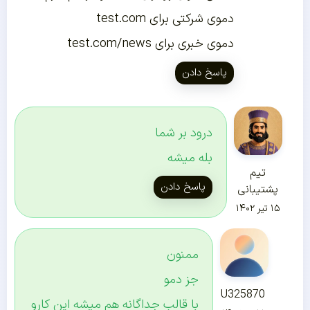
دموی شرکتی برای test.com
دموی خبری برای test.com/news
پاسخ دادن
درود بر شما
بله میشه
تیم
پاسخ دادن
پشتیبانی
۱۵ تیر ۱۴۰۲
ممنون
جز دمو
U325870
با قالب جداگانه هم میشه این کارو