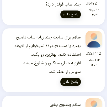
U349211
چند ساب فولدر دارد؟
۱۲ مرداد
پاسخ دادن
۱۴۰۳
سلام برای سایت چند زبانه ساب دامین
بهتره یا ساب فولدر؟؟ نمیخوایم از افزونه
U321412
استفاده کنیم. بهترین رو بگید.
۱۲ اسفند
افزونه خیلی سنگین و شلوغ میشه..
۱۴۰۲
سپاس از لطف شما..
پاسخ دادن
سلام وقتتون بخیر