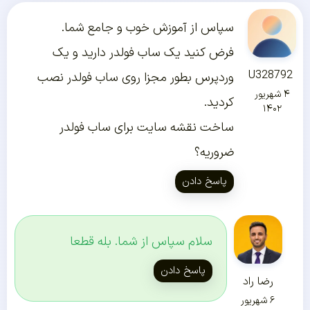
سپاس از آموزش خوب و جامع شما.
فرض کنید یک ساب فولدر دارید و یک
U328792
وردپرس بطور مجزا روی ساب فولدر نصب
۴ شهریور
کردید.
۱۴۰۲
ساخت نقشه سایت برای ساب فولدر
ضروریه؟
پاسخ دادن
سلام سپاس از شما. بله قطعا
پاسخ دادن
رضا راد
۶ شهریور