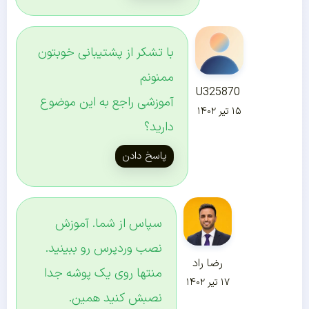
با تشکر از پشتیبانی خوبتون
ممنونم
U325870
آموزشی راجع به این موضوع
۱۵ تیر ۱۴۰۲
دارید؟
پاسخ دادن
سپاس از شما. آموزش
نصب وردپرس رو ببینید.
رضا راد
منتها روی یک پوشه جدا
۱۷ تیر ۱۴۰۲
نصبش کنید همین.