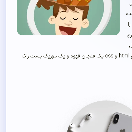
حی
د. در آینده
ا
گیرید. html و css به قدری
ل
html و css بود! راستی این نکته را هم اضافه کنم : اگر در هنگام یادگیری و یا برنامه نویسی html و css یک فنجان قهوه و یک موزیک پست راک