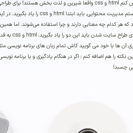
بی مقدمه خدمتتان عرض کنم html و css واقعا شیرین و لذت بخش هستند! برای طرا
سایت و شروع با هر سیستم مدیریت محتوایی٬ باید ابتدا html و css را یاد بگیری
که هر کدام چه معنایی دارند و چرا استفاده می‌شوند. اما همین ر
بدانید که در هر صورت برای طراح سایت شدن باید این دو را یاد ب
یری آن ها با خود می گویید کاش تمام زبان های برنامه نویسی مث
می چسبد!