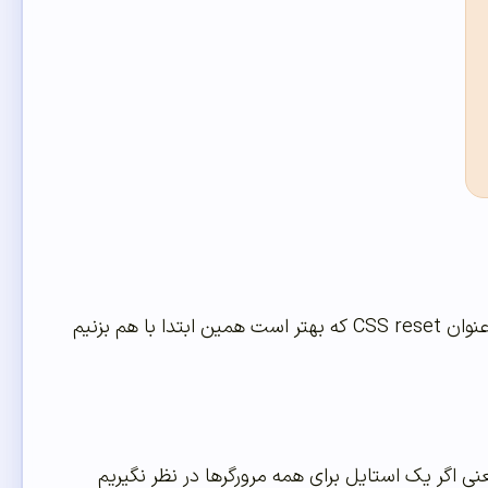
راستی! قبل ازینه بخواهیم خاصیت های css را با هم یاد بگیریم ، موردی وجود دارد تحت عنوان CSS reset که بهتر است همین ابتدا با هم بزنیم
ی اگر یک استایل برای همه مرورگرها در نظر نگیریم