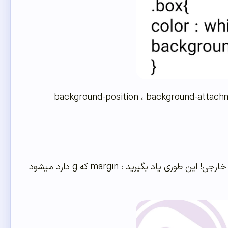
ویژگی هایی هم دارد. مثلا background-position ، background-attachment ، background-
با استفاده از margin میتوانیم برای المان مورد نظرمان فاصه ایجاد کنیم. فاصله ای از نوع خارجی! این طوری یاد بگیرید : margin که g دارد میشود