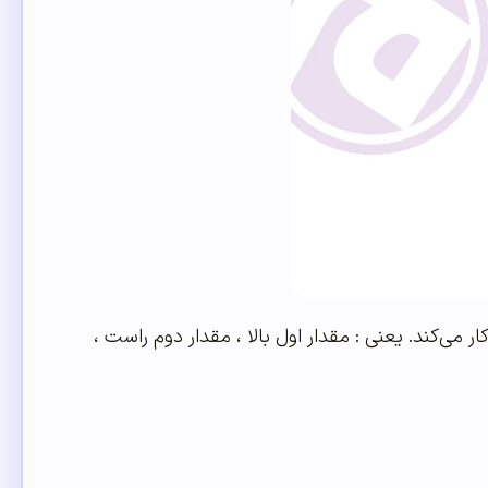
ها ، بهتر است بدانید margin در جهت ساعتگرد کار می‌کند. یعنی : مقدار اول بالا ، مقدار دوم راست ،