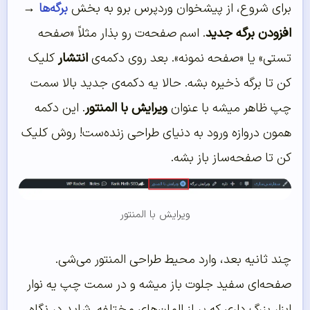
برای شروع، از پیشخوان وردپرس برو به بخش
برگه‌ها
→
افزودن برگه جدید
. اسم صفحه‌ت رو بذار مثلاً «صفحه
تستی» یا «صفحه نمونه». بعد روی دکمه‌ی
انتشار
کلیک
کن تا برگه ذخیره بشه. حالا یه دکمه‌ی جدید بالا سمت
چپ ظاهر میشه با عنوان
ویرایش با المنتور
. این دکمه
همون دروازه ورود به دنیای طراحی زنده‌ست! روش کلیک
کن تا صفحه‌ساز باز بشه.
ویرایش با المنتور
چند ثانیه بعد، وارد محیط طراحی المنتور می‌شی.
صفحه‌ای سفید جلوت باز میشه و در سمت چپ یه نوار
ابزار بزرگ داری که پر از المان‌های مختلفه. شاید در نگاه