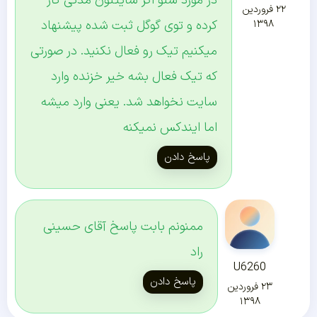
در مورد سئو اگر سایتتون مدتی کار
۲۲ فروردین
کرده و توی گوگل ثبت شده پیشنهاد
۱۳۹۸
میکنیم تیک رو فعال نکنید. در صورتی
که تیک فعال بشه خیر خزنده وارد
سایت نخواهد شد. یعنی وارد میشه
اما ایندکس نمیکنه
پاسخ دادن
ممنونم بابت پاسخ آقای حسینی
راد
U6260
پاسخ دادن
۲۳ فروردین
۱۳۹۸