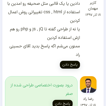
کاربر
دادین یا یک قالبی مثل صحیفه رو امدین با
مهمان
استفاده از css , html تغییراتی روش اعمال
۱۸ آذر ۱۳۹۷
کردین
یا نه از طراحی گفته تا js , jQ و php رو هم
ازش استفاده کردین
ممنون می‌شم اگه پاسخ بدید آقای حسینی
راد
پاسخ دادن
درود بصورت اختصاصی طراحی شده از
صفر
رضا راد
پاسخ دادن
۱۸ آذر ۱۳۹۷