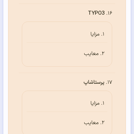
TYPO3
مزایا
معایب
پرستاشاپ
مزایا
معایب