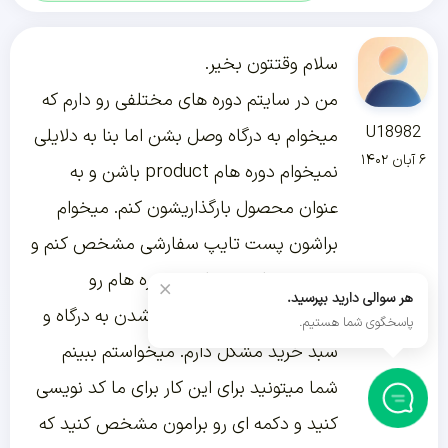
سلام وقتتون بخیر.
من در سایتم دوره های مختلفی رو دارم که
U18982
میخوام به درگاه وصل بشن اما بنا به دلایلی
۶ آبان ۱۴۰۲
نمیخوام دوره هام product باشن و به
عنوان محصول بارگذاریشون کنم. میخوام
براشون پست تایپ سفارشی مشخص کنم و
در پست تایپ سفارشی دوره هام رو
×
هر سوالی دارید بپرسید.
بارگذاری کنم اما برای وصل شدن به درگاه و
پاسخگوی شما هستیم.
سبد خرید مشکل دارم. میخواستم ببینم
شما میتونید برای این کار برای ما کد نویسی
کنید و دکمه ای رو برامون مشخص کنید که