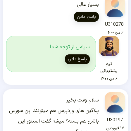
بسیار عالی
پاسخ دادن
U310278
۶ دی ۱۴۰۰
سپاس از توجه شما
پاسخ دادن
تیم
پشتیبانی
۶ دی ۱۴۰۰
سلام وقت بخیر
پلاگین های وردپرس هم میتونند اپن سورس
U30197
باشن هم بسته؟ میشه گفت المنتور اپن
۱۷ فروردین