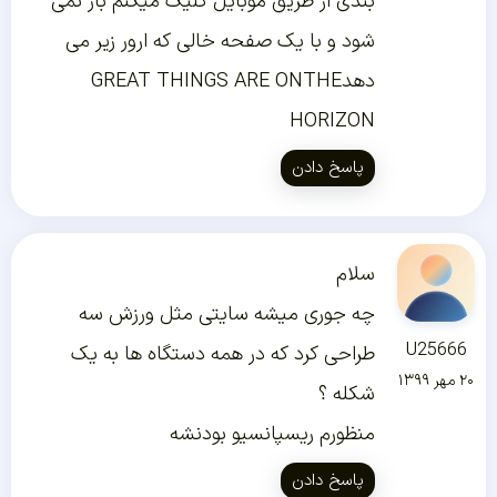
بندی از طریق موبایل کلیک میکنم باز نمی
شود و با یک صفحه خالی که ارور زیر می
دهدGREAT THINGS ARE ONTHE
HORIZON
پاسخ دادن
سلام
چه جوری میشه سایتی مثل ورزش سه
U2566
طراحی کرد که در همه دستگاه ها به یک
۱۳۹
شکله ؟
منظورم ریسپانسیو بودنشه
پاسخ دادن