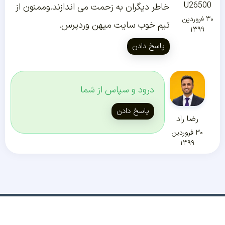
U26500
خاطر دیگران به زحمت می اندازند.وممنون از
۳۰ فروردین
تیم خوب سایت میهن وردپرس.
۱۳۹۹
پاسخ دادن
درود و سپاس از شما
پاسخ دادن
رضا راد
۳۰ فروردین
۱۳۹۹