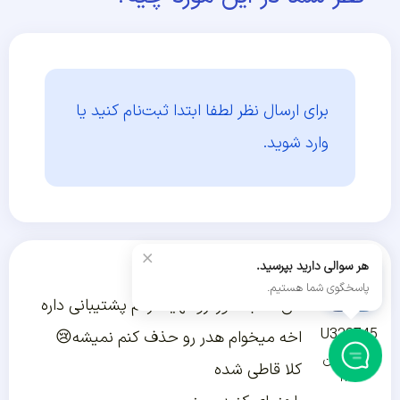
برای ارسال نظر لطفا ابتدا
ثبت‌نام کنید یا
وارد شوید.
×
هر سوالی دارید بپرسید.
سلام
پاسخگوی شما هستیم.
من قالب اهورا رو تهیه کردم پشتیبانی داره
U322745
اخه میخوام هدر رو حذف کنم نمیشه😢
۲۴ فروردین
کلا قاطی شده
۱۴۰۲