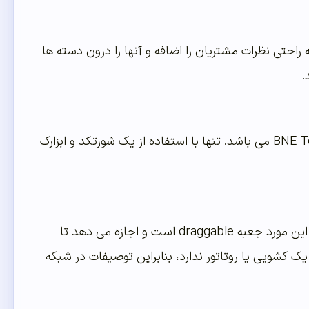
 راحتی نظرات مشتریان را اضافه و آنها را درون دسته ها
.
یکی دیگر از افرونه های آسان برای افزودن Testimonials در سایت وردپرس BNE Testimonials می باشد. تنها با استفاده از یک شورتکد و ابزارک
این افزونه دارای گزینه های ساده است و میتوانید رنگ های دلخواه خود را انتخاب نمایید. این مورد جعبه draggable است و اجازه می دهد تا
 کشویی یا روتاتور ندارد، بنابراین توصیفات در شبکه