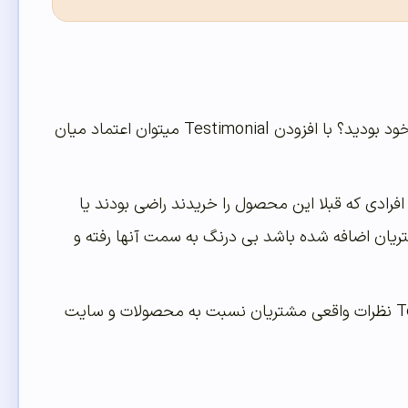
آیا تا به حال به دنبال بهترین افزونه های نظر کاربران یا Testimonial در سایت وردپرسی خود بودید؟ با افزودن Testimonial میتوان اعتماد میان
فرادی که قبلا این محصول را خریدند راضی بودند یا
یان اضافه شده باشد بی درنگ به سمت آنها رفته و
این امر سبب میشود وسوسه شویم و به سرعت محصول را بخریم. به طور کلی Testimonial نظرات واقعی مشتریان نسبت به محصولات و سایت