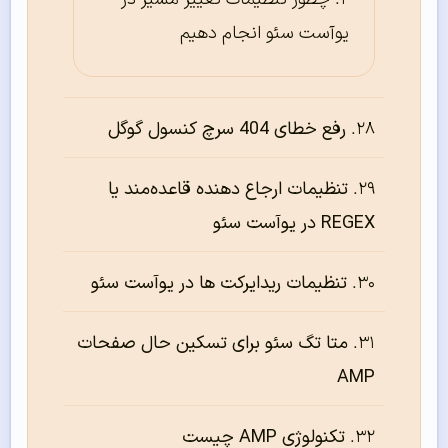
یوآست سئو انجام دهیم
رفع خطای 404 سرچ کنسول گوگل
تنظیمات ارجاع دهنده قاعده‌‌مند یا
REGEX در یوآست سئو
تنظیمات ریدایرکت ها در یوآست سئو
متا تگ سئو برای تسکین حال صفحات
AMP
تکنولوژی AMP چیست