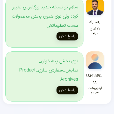
سلام تو نسخه جدید ووکامرس تغییر
کرده ولی توی همون بخش محصولات
رضا راد
هست تنظیماتش
۲۰ آبان
۱۴۰۲
پاسخ دادن
توی بخش پیشخوان_
نمایش_سفارش سازی_Product
U343895
Archives
۱۸
اردیبهشت
پاسخ دادن
۱۴۰۳