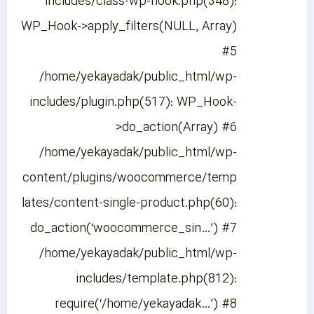
includes/class-wp-hook.php(348):
WP_Hook->apply_filters(NULL, Array)
#5
/home/yekayadak/public_html/wp-
includes/plugin.php(517): WP_Hook-
>do_action(Array) #6
/home/yekayadak/public_html/wp-
content/plugins/woocommerce/temp
lates/content-single-product.php(60):
do_action(‘woocommerce_sin…’) #7
/home/yekayadak/public_html/wp-
includes/template.php(812):
require(‘/home/yekayadak…’) #8