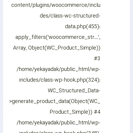
content/plugins/woocommerce/inclu
des/class-wc-structured-
data.php(455):
apply_filters(‘woocommerce_str…’,
Array, Object(WC_Product_Simple))
#3
/home/yekayadak/public_html/wp-
includes/class-wp-hook.php(324):
WC_Structured_Data-
>generate_product_data(Object(WC_
Product_Simple)) #4
/home/yekayadak/public_html/wp-