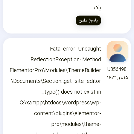
یک
پاسخ دادن
Fatal error: Uncaught
ReflectionException: Method
U356498
ElementorPro\Modules\ThemeBuilder
۱۵ مهر ۱۴۰۳
\Documents\Section::get_site_editor
_type() does not exist in
C:\xampp\htdocs\wordpress\wp-
content\plugins\elementor-
pro\modules\theme-