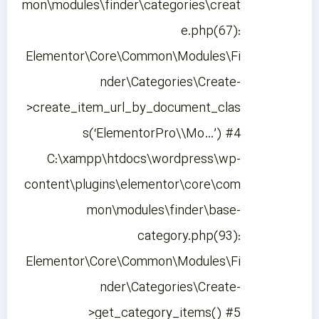
mon\modules\finder\categories\creat
e.php(67):
Elementor\Core\Common\Modules\Fi
nder\Categories\Create-
>create_item_url_by_document_clas
s(‘ElementorPro\\Mo…’) #4
C:\xampp\htdocs\wordpress\wp-
content\plugins\elementor\core\com
mon\modules\finder\base-
category.php(93):
Elementor\Core\Common\Modules\Fi
nder\Categories\Create-
>get_category_items() #5