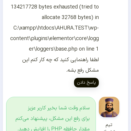
134217728 bytes exhausted (tried to
allocate 32768 bytes) in
C:\xampp\htdocs\AHURA.TEST\wp-
content\plugins\elementor\core\logg
er\loggers\base.php on line 1
لطفا راهنمایی کنید که چه کار کنم این
مشکل رفع بشه.
پاسخ دادن
سلام وقت شما بخیر کاربر عزیز
برای رفع این مشکل، پیشنهاد می‌کنم
تیم
مقدار حافظه PHP را افزایش دهید.