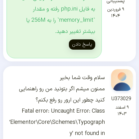
پشتیبانی
به فایل php.ini رفته و مقدار
۹ فروردین
۱۴۰۴
`memory_limit` را به 256M یا
بیشتر تغییر دهید.
پاسخ دادن
سلام وقت شما بخیر
ممنون میشم اگر بتونید من رو راهنمایی
U373029
کنید چطور این ارور رو رفع بکنم؟
۹ اسفند
Fatal error: Uncaught Error: Class
۱۴۰۳
‘Elementor\Core\Schemes\Typograph
y’ not found in