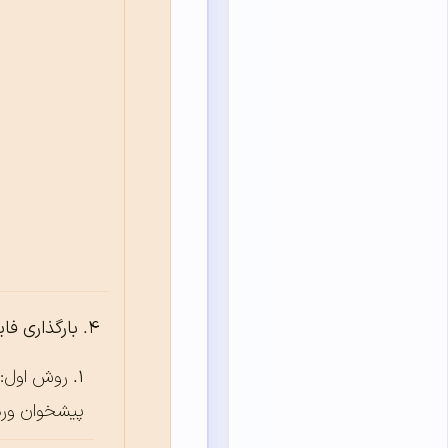
بارگذاری فایل ZIP اف
روش اول: آ
پیشخوان وردپ