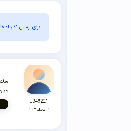
برای ارسال نظر لطفا 
سلام
orner stone
U348221
پاس
۱۴ مرداد ۱۴۰۳