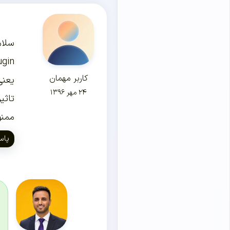
سلام
Images Plugin
کاربر مهمان
یعنی
۲۴ مهر ۱۳۹۶
تاثی
ممنو
پاس