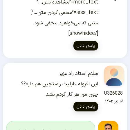
more_text=”مشاهده متن…”
less_text=”مخفی کردن متن…”]
متنی که می‌خواهید مخفی شود
[/showhidee]
پاسخ دادن
سلام استاد راد عزیز
این افزونه قابلیت راستچین هم داره؟؟ .
U326028
چون من هر کار کردم نشد
۱۸ تیر ۱۴۰۲
پاسخ دادن