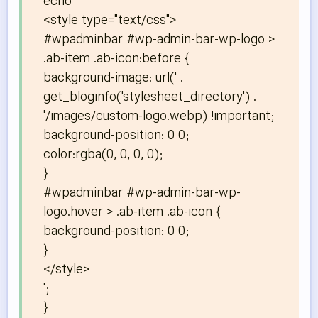
echo '

<style type="text/css">

#wpadminbar #wp-admin-bar-wp-logo > 
.ab-item .ab-icon:before {

background-image: url(' . 
get_bloginfo('stylesheet_directory') . 
'/images/custom-logo.webp) !important;

background-position: 0 0;

color:rgba(0, 0, 0, 0);

}

#wpadminbar #wp-admin-bar-wp-
logo.hover > .ab-item .ab-icon {

background-position: 0 0;

}

</style>

';

}
