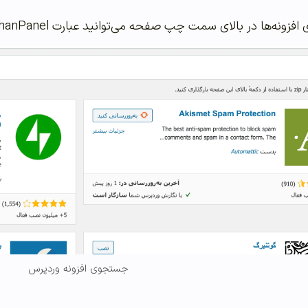
ر بالای سمت چپ صفحه می‌توانید عبارت MihanPanel را جستجو کنید.
جستجوی افزونه وردپرس