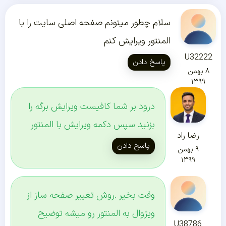
سلام چطور میتونم صفحه اصلی سایت را با
المنتور ویرایش کنم
U32222
پاسخ دادن
۸ بهمن
۱۳۹۹
درود بر شما کافیست ویرایش برگه را
بزنید سپس دکمه ویرایش با المنتور
رضا راد
پاسخ دادن
۹ بهمن
۱۳۹۹
وقت بخیر .روش تغییر صفحه ساز از
ویژوال به المنتور رو میشه توضیح
U38786