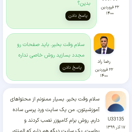
بدین؟
۲۲ فروردین
۱۴۰۰
پاسخ دادن
سلام وقت بخیر. باید صفحات رو
مجدد بسازید روش خاصی نداره
رضا راد
پاسخ دادن
۲۲ فروردین
۱۴۰۰
سلام وقت بخیر. بسیار ممنونم از محتواهای
آموزشیتون. من یک سایت ورد پرسی ساده
U33135
دارم. روش برام کامپوزر نصب کردند و
۱۷ آذر ۱۳۹۹
یواست. یک سایت دیگه هم دارم که المنتور