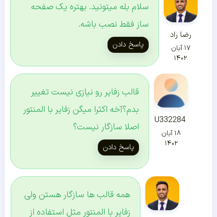
سلام بله میتونید. بهتره یک صفحه
ساز فقط نصب باشه.
رضا راد
پاسخ دادن
۱۷ آبان
۱۴۰۲
قالب زفایر رو نیازی نیست تغییر
بدم؟آخه اکثرا میگن زفایر با المنتور
U332284
اصلا سازگار نیست؟
۱۸ آبان
۱۴۰۲
پاسخ دادن
همه قالب ها سازگار هستن ولی
زفایر با المنتور مثل استفاده از