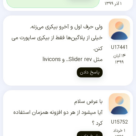
۱ آذر ۱۳۹۹
ولی حرف اول و آخرو بیکری می‌زنه.
خیلی از پلاگین‌ها فقط از بیکری ساپورت می
U17441
کنن.
۱۴ آبان
مثل Slider rev.. و livicons
۱۳۹۹
پاسخ دادن
با عرض سلام
آیا میشود از هر دو افزونه همزمان استفاده
U15752
کرد ؟
۱ خرداد