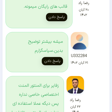
رضا راد
قالب های رایگان میمونه.
۲۰ آبان
۱۴۰۲
پاسخ دادن
میشه بیشتر توضیح
بدین.سپاسگزارم
U332284
پاسخ دادن
۲۱ آبان ۱۴۰۲
زفایر برای المنتور المنت
اختصاصی خاصی نداره
رضا راد
پس دیگه عملا استفاده ای
۲۲ آبان