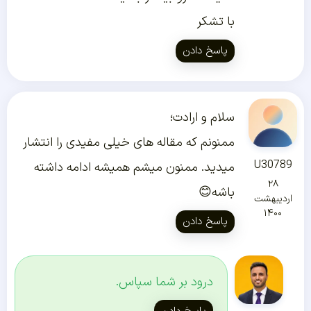
با تشکر
پاسخ دادن
سلام و ارادت؛
ممنونم که مقاله های خیلی مفیدی را انتشار
U30789
میدید. ممنون میشم همیشه ادامه داشته
۲۸
باشه😊
اردیبهشت
۱۴۰۰
پاسخ دادن
درود بر شما سپاس.