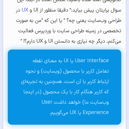
سوال برایتان پیش بیاید:” دقیقا منظور از UI و
UX
در
طراحی وب‌سایت یعنی چه؟‌ ” یا این که “من به صورت
تخصصی در زمینه طراحی سایت با وردپرس فعالیت
می‌کنم، دیگر چه نیازی به دانستن UI و UX دارم؟! “
User Interface یا UI به معنای نقطه
تعامل کاربر با محصول (وبسایت) و نحوه
ارتباط کاربر با آن است. همچنین به تجربه‌ای
که کاربر هنگام کار با یک محصول (در اینجا
وب‌سایت ما) خواهد داشت User
Experience یا UX می‌گوییم.