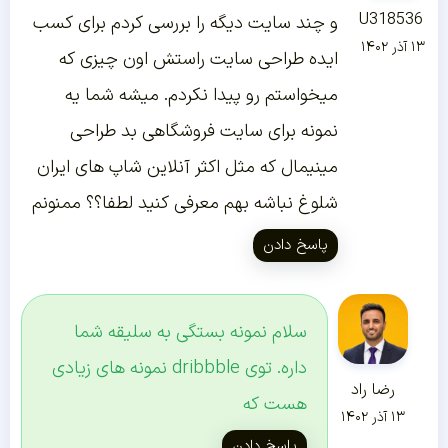
U318536
و چند سایت دیگه را بررسی کردم برای کسب
۱۳ آذر ۱۴۰۲
ایده طراحی سایت راستش اون چیزی که
میخواستم رو پیدا نکردم. میشه شما یه
نمونه برای سایت فروشگاهی بد طراحی
مینیمال که مثل اکثر آنلاین شاپ های ایران
شلوغ نباشه بهم معرفی کنید لطفا؟؟ ممنونم
پاسخ دادن
سلام نمونه بستگی به سلیقه شما
داره. توی dribbble نمونه های زیادی
رضا راد
هست که
۱۳ آذر ۱۴۰۲
پاسخ دادن