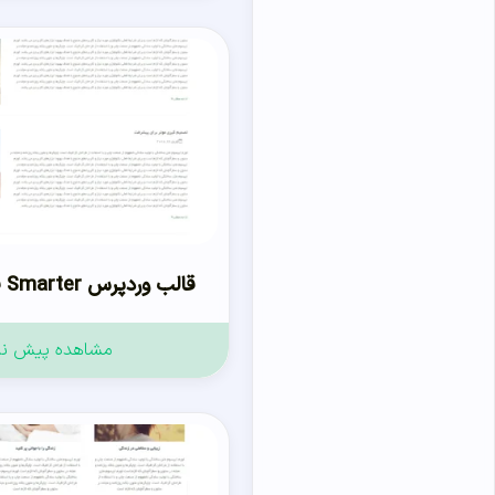
قالب وردپرس Smarter فارسی
مشاهده پیش ن