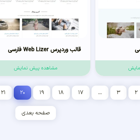
قالب وردپرس Web Lizer فارسی
مایش
مشاهده پیش نمایش
۲۱
۲۰
۱۹
۱۸
۱۷
…
۳
۲
صفحه بعدی