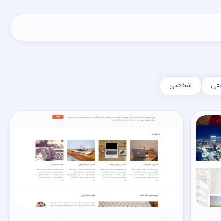
هی
شخصی