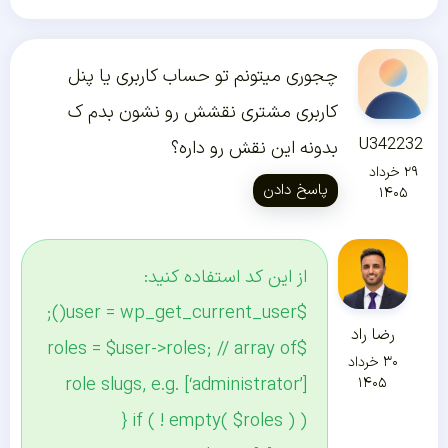
چجوری میتونم تو حساب کاربری یا پنل
کاربری مشتری نقشش رو نشون بدم ک
U342232
بدونه این نقش رو داره؟
۲۹ خرداد
پاسخ دادن
۱۴۰۵
از این کد استفاده کنید:
$user = wp_get_current_user();
رضا راد
$roles = $user->roles; // array of
۳۰ خرداد
role slugs, e.g. [‘administrator’]
۱۴۰۵
if ( ! empty( $roles ) ) {