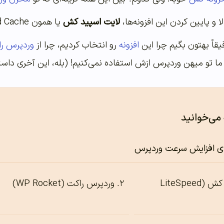
ا و پایین کردن این افزونه‌ها،
لایت اسپید کش
یا همون LiteSpeed Cache هست. و جالبیش اینه که کاملاً رایگانه.
یقاً بهتون بگیم چرا این
افزونه
رو انتخاب کردیم، چرا از
وردپرس ر
 ما تو میهن وردپرس ازش استفاده نمی‌کنیم! (بله، این آخری داستا
 می‌خوانید
های افزایش سرعت وردپرس
لایت اسپید کش (LiteSpeed
وردپرس راکت (WP Rocket)