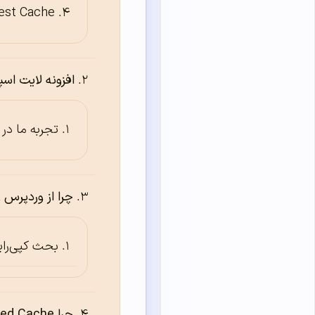
est Cache
افزونه لایت ا
تجربه ما در
چرا از وردپرس 
بحث کپی‌رای
چرا LiteSpeed Cache را انتخاب کردیم؟