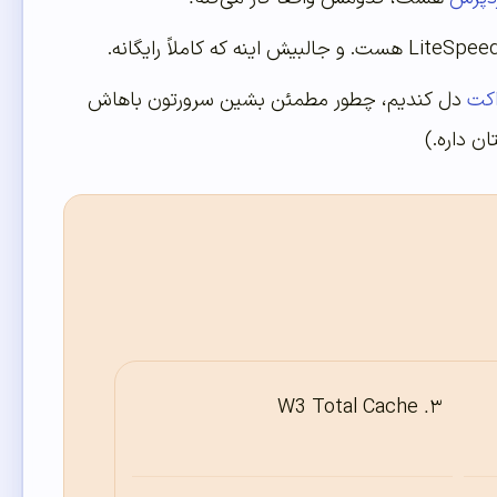
اکت
دل کندیم، چطور مطمئن بشین سرورتون باهاش
ن داره.)
W3 Total Cache