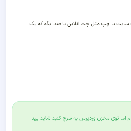
 سایت یا چپ مثل چت انلاین یا صدا بگه که یک
م اما توی مخزن وردپرس یه سرچ کنید شاید پیدا