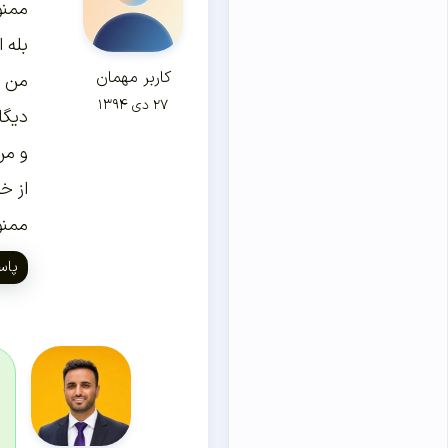
ممنو
بله 
کاربر مهمان
من م
۲۷ دی ۱۳۹۴
دیگا
و من ب
از خ
ممنو
پاس