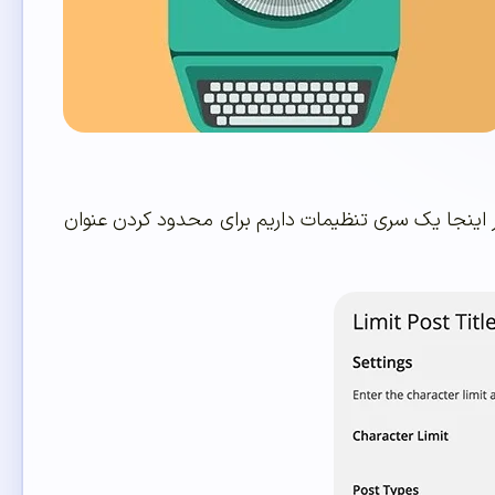
به قسمت تنظیمات > Limit Post Titles مراجعه کنید. در اینجا یک سری تنظیمات داریم برای محدود کردن عنوان