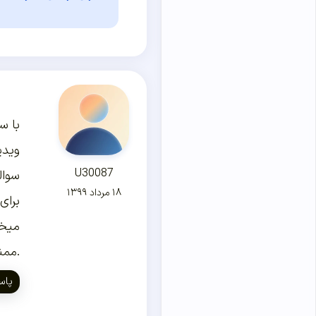
با س
ویدی
U30087
سوال
۱۸ مرداد ۱۳۹۹
برای
میخو
.ممن
پاس