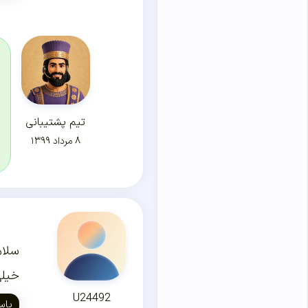
تیم پشتیبانی
۸ مرداد ۱۳۹۹
سلام
خیلی
U24492
پاس