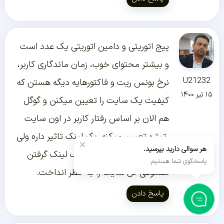
پیج اتوریتی و دامین اتوریتی یک عدد است
و بیشتر محتوای خوب، زمان ماندگاری کاربر،
U21232
نرخ بونس ریت و فاکتورهایه دیگه هستن که
۱۵ تیر ۱۴۰۰
کیفیت یک سایت را تعیین میکنن و گوگل
هم الان بر اساس رفتار کاربر در اون سایت
رتبشو تعیین میکنه. بک لینک تاثیر داره ولی
×
هر سوالی دارید بپرسید.
خیلی کم و ارزش نداره با بک لینک گرفتن
پاسخگوی شما هستیم.
مصنوعی کل سایت را به خطر انداخت.
پاسخ دادن