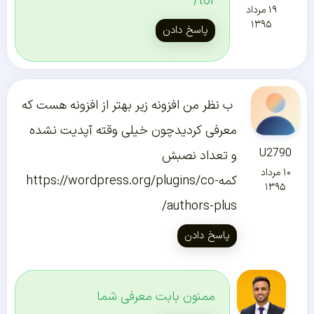
tor/
۱۹ مرداد
۱۳۹۵
پاسخ دادن
ب نظر من افزونه زیر بهتر از افزونه هست که
معرفی کردیدچون خیلی وقته آپدیت نشده
U2790
و تعداد نصبش
۱۰ مرداد
کمهhttps://wordpress.org/plugins/co-
۱۳۹۵
authors-plus/
پاسخ دادن
ممنون بابت معرفی شما