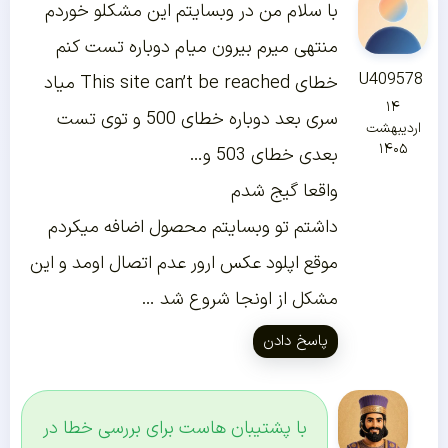
با سلام من در وبسایتم این مشکلو خوردم
منتهی میرم بیرون میام دوباره تست کنم
U409578
خطای This site can’t be reached میاد
۱۴
سری بعد دوباره خطای 500 و توی تست
اردیبهشت
۱۴۰۵
بعدی خطای 503 و…
واقعا گیج شدم
داشتم تو وبسایتم محصول اضافه میکردم
موقع اپلود عکس ارور عدم اتصال اومد و این
مشکل از اونجا شروع شد …
پاسخ دادن
با پشتیبان هاست برای بررسی خطا در