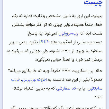
چیست
ببینید، این ارور یه دلیل مشخص و ثابت نداره که بگم
«آها، حتماً همینه». ولی چیزی که تو اکثر مواقع پشتش
هست اینه که
وب‌سرورتون
نمی‌تونه یه پاسخ
درست‌وحسابی از اسکریپت‌های
PHP
بگیره. یعنی سرور
منتظره یه چیزی از PHP بشنوه، ولی جوابی که می‌گیره به
دردش نمی‌خوره یا اصلاً جوابی نمی‌گیره.
حالا این اسکریپت PHP دقیقاً چیه که خرابکاری می‌کنه؟
معمولاً یکی از این سه تاست: یه
افزونه وردپرس
،
قالب
سایتتون
، یا یه
کد سفارشی
که یه جایی اشتباه نوشته
شده.
یه نکته مهم هم اینجا بگم که وقتتون رو هدر ندید: اگه