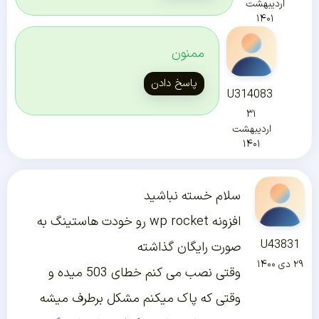
اردیبهشت
۱۴۰۱
ممنون
پاسخ دادن
U314083
۳۱
اردیبهشت
۱۴۰۱
سلام خسته نباشید
افزونه wp rocket رو خودت هاستینگ به
U43831
صورت رایگان گذاشته
۲۹ دی ۱۴۰۰
وقتی نصب می کنم خطای 503 میده و
وقتی که پاک میکنم مشکل برطرف میشه