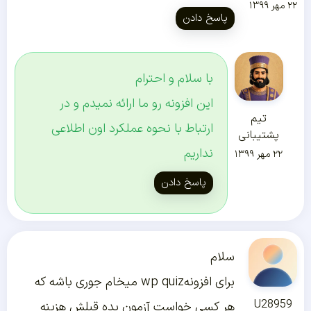
۲۲ مهر ۱۳۹۹
پاسخ دادن
با سلام و احترام
این افزونه رو ما ارائه نمیدم و در
تیم
ارتباط با نحوه عملکرد اون اطلاعی
پشتیبانی
نداریم
۲۲ مهر ۱۳۹۹
پاسخ دادن
سلام
برای افزونهwp quiz میخام جوری باشه که
U28959
هر کسی خواست آزمون بده قبلش هزینه