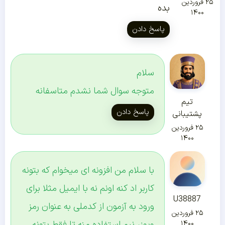
۲۵ فروردین
بده
۱۴۰۰
پاسخ دادن
سلام
متوجه سوال شما نشدم متاسفانه
تیم
پاسخ دادن
پشتیبانی
۲۵ فروردین
۱۴۰۰
با سلام من افزونه ای میخوام که بتونه
کاربر اد کنه اونم نه با ایمیل مثلا برای
U38887
ورود به آزمون از کدملی به عنوان رمز
۲۵ فروردین
ویوزر نیم استفاده منه تا فقط بتونه
۱۴۰۰