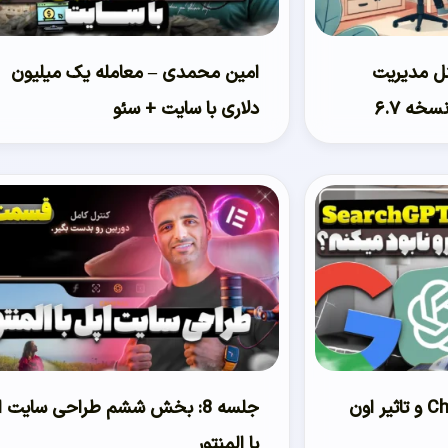
ل مدیریت
امین محمدی – معامله یک میلیون
خه ۶.۷
دلاری با سایت + سئو
موتور جستجوی Chat GPT و تاثیر اون
جلسه 8: بخش ششم طراحی سایت ا
با المنتور