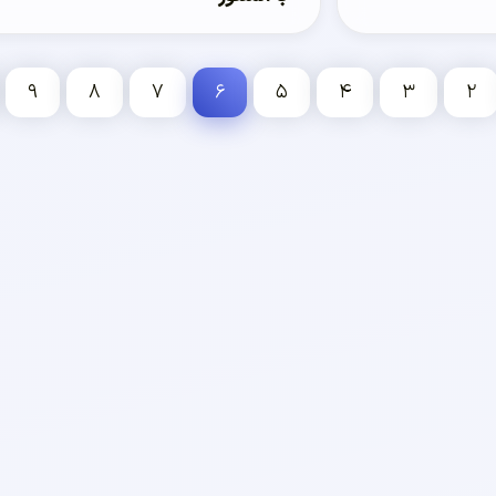
۹
۸
۷
۶
۵
۴
۳
۲