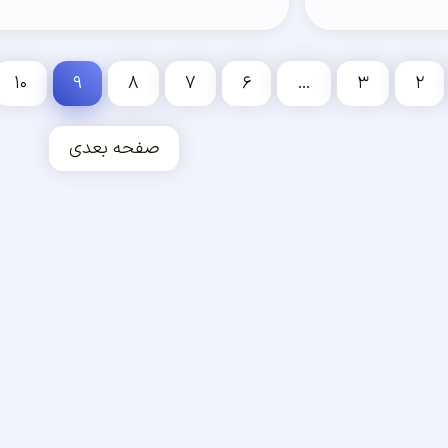
۱۰
۹
۸
۷
۶
…
۳
۲
صفحه بعدی