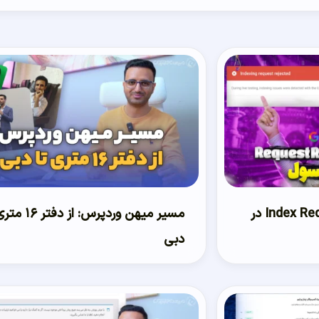
حل ارور Index Request Rejected در
مسیر میهن وردپرس: از دف
دبی