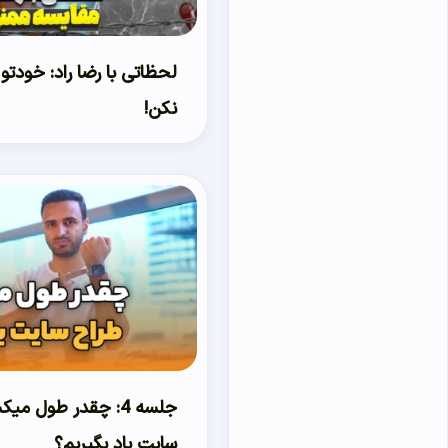
لحظاتی با رضا راد: خودتو
نکن!
جلسه 4: چقدر طول م
سایت یاد بگیریم؟