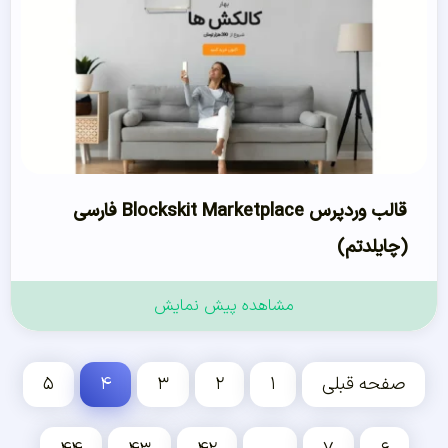
قالب وردپرس Blockskit Marketplace فارسی
(چایلدتم)
مشاهده پیش نمایش
صفحه قبلی
۱
۲
۳
۴
۵