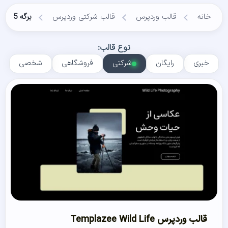
خانه
قالب وردپرس
قالب شرکتی وردپرس
برگه 5
نوع قالب:
خبری
رایگان
شرکتی
فروشگاهی
شخصی
قالب وردپرس Templazee Wild Life