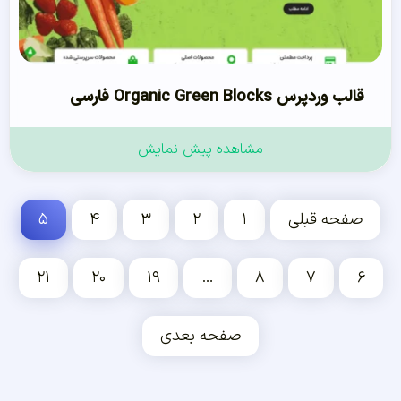
قالب وردپرس Organic Green Blocks فارسی
مشاهده پیش نمایش
صفحه قبلی
۱
۲
۳
۴
۵
۲۱
۲۰
۱۹
…
۸
۷
۶
صفحه بعدی