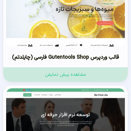
قالب وردپرس Gutentools Shop فارسی (چایلدتم)
مشاهده پیش نمایش