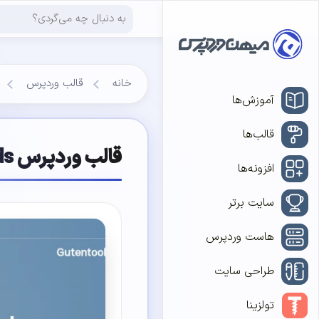
خانه
قالب وردپرس
آموزش‌ها
قالب‌ها
قالب وردپرس Gutentools Kids فارسی (چایلدتم)
افزونه‌ها
سایت برتر
هاست وردپرس
طراحی سایت
تولزینا