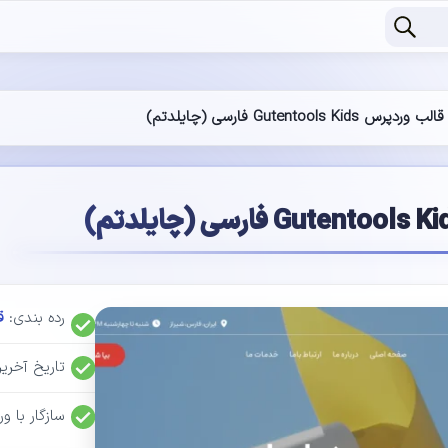
قالب وردپرس Gutentools Kids فارسی (چایلدتم)
رده بندی:
ق
تاریخ آخر
سازگار با وردپرس: 