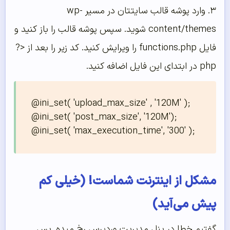
۳. وارد پوشه قالب سایتتان در مسیر wp-
content/themes شوید. سپس پوشه قالب را باز کنید و
فایل functions.php را ویرایش کنید. کد زیر را بعد از <?
php در ابتدای این فایل اضافه کنید.
@ini_set( 'upload_max_size' , '120M' );

@ini_set( 'post_max_size', '120M');

مشکل از اینترنت شماست! (خیلی کم
پیش می‌آید)
گفتیم خطا در پنل مدیریت وردپرس رخ میده. پس