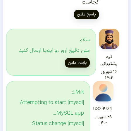
کجاست
پاسخ دادن
سلام
متن دقیق ارور رو اینجا ارسال کنید
تیم
پاسخ دادن
پشتیبانی
۲۶ شهریور
۱۴۰۲
Mik.!:
[mysql] Attempting to start
U329924
MySQL app…
۲۸ شهریور
[mysql] Status change
۱۴۰۲