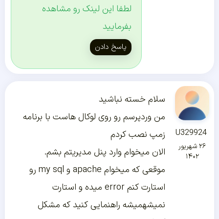
لطفا این لینک رو مشاهده
بفرمایید
پاسخ دادن
سلام خسته نباشید
من وردپرسم رو روی لوکال هاست با برنامه
U329924
زمپ نصب کردم
۲۶ شهریور
الان میخوام وارد پنل مدیریتم بشم.
۱۴۰۲
موقعی که میخوام apache و my sql رو
استارت کنم error میده و استارت
نمیشهمیشه راهنمایی کنید که مشکل