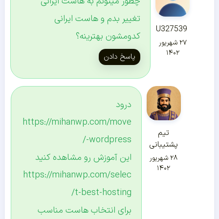
چطور میتونم به هاست ایرانی
تغییر بدم و هاست ایرانی
U327539
کدومشون بهترینه؟
۲۷ شهریور
۱۴۰۲
پاسخ دادن
درود
https://mihanwp.com/move
تیم
-wordpress/
پشتیبانی
این آموزش رو مشاهده کنید
۲۸ شهریور
۱۴۰۲
https://mihanwp.com/selec
t-best-hosting/
برای انتخاب هاست مناسب