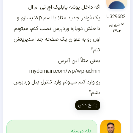
اگه داخل پوشه پابلیک اچ تی ام ال
U329682
یک فولدر جدید مثلا با اسم wp بسازم و
۲۱ شهریور
داخلش دوباره وردپرس نصب کنم، میتونم
۱۴۰۲
اون رو به عنوان یک صفحه جدا مدیریتش
کنم؟
یعنی مثلاً این آدرس
mydomain.com/wp/wp-admin
رو وارد کنم میتونم وارد کنترل پنل وردپرس
بشم؟
پاسخ دادن
بله درسته