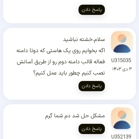
پاسخ دادن
سلام.خشته نباشید
اگه بخوایم روی یک هاستی که دوتا دامنه
U315035
فعاله قالب دامنه دوم رو از طریق آسانش
۳ دی ۱۴۰۳
نصب کنیم چطور باید عمل کنیم؟
پاسخ دادن
مشکل حل شد دم شما گرم
پاسخ دادن
U352139