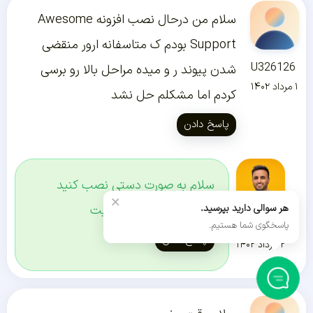
سلام من درحال نصب افزونه Awesome
Support بودم ک متاسفانه ارور منقضی
U326126
شدن پیوند ر و میده مراحل بالا رو برسی
۱ مرداد ۱۴۰۲
کردم اما مشکلم حل نشد
پاسخ دادن
سلام به صورت دستی نصب کنید
×
آموزشش هست تو سایت
هر سوالی دارید بپرسید.
رضا راد
پاسخگوی شما هستیم.
پاسخ دادن
۲ مرداد ۱۴۰۲