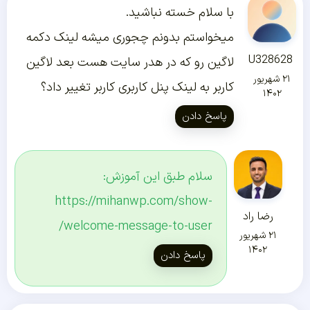
با سلام خسته نباشید.
میخواستم بدونم چجوری میشه لینک دکمه
U328628
لاگین رو که در هدر سایت هست بعد لاگین
۲۱ شهریور
کاربر به لینک پنل کاربری کاربر تغییر داد؟
۱۴۰۲
پاسخ دادن
سلام طبق این آموزش:
https://mihanwp.com/show-
رضا راد
welcome-message-to-user/
۲۱ شهریور
۱۴۰۲
پاسخ دادن