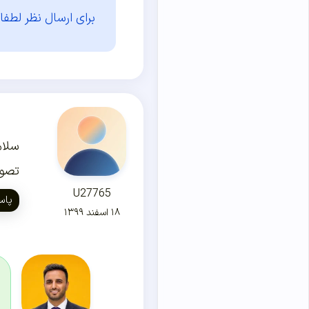
برای ارسال نظر لطفا 
سلام
تصویر 
U27765
پاس
۱۸ اسفند ۱۳۹۹