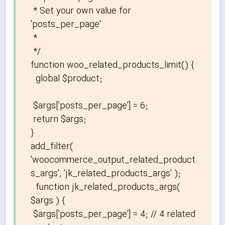
 * Set your own value for 
'posts_per_page'

 *

 */ 

function woo_related_products_limit() {

  global $product;

 $args['posts_per_page'] = 6;

 return $args;

}

add_filter( 
'woocommerce_output_related_product
s_args', 'jk_related_products_args' );

  function jk_related_products_args( 
$args ) {

 $args['posts_per_page'] = 4; // 4 related 