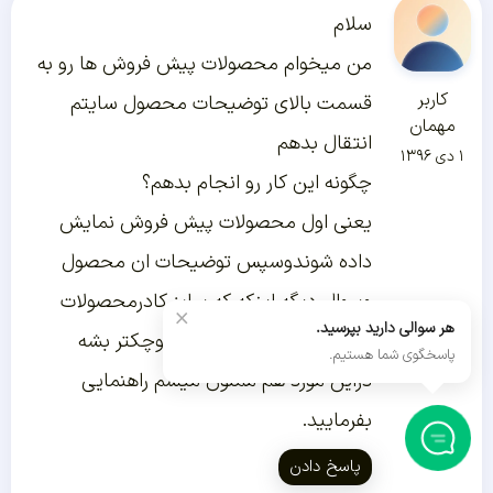
سلام
من میخوام محصولات پیش فروش ها رو به
کاربر
قسمت بالای توضیحات محصول سایتم
مهمان
انتقال بدهم
۱ دی ۱۳۹۶
چگونه این کار رو انجام بدهم؟
یعنی اول محصولات پیش فروش نمایش
داده شوندوسپس توضیحات ان محصول
وسوال دیگه اینکه که سایز کادرمحصولات
×
هر سوالی دارید بپرسید.
پیش فروش را تغییربدهم کوچکتر بشه
پاسخگوی شما هستیم.
دراین مورد هم ممنون میشم راهنمایی
بفرمایید.
پاسخ دادن