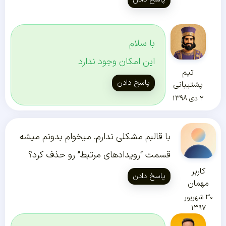
با سلام
این امکان وجود ندارد
تیم
پاسخ دادن
پشتیبانی
۲ دی ۱۳۹۸
با قالبم مشکلی ندارم. میخوام بدونم میشه
قسمت “رویدادهای مرتبط” رو حذف کرد؟
کاربر
پاسخ دادن
مهمان
۳۰ شهریور
۱۳۹۷