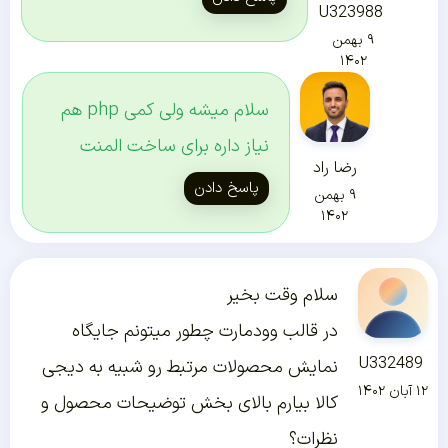
U323988
۹ بهمن
۱۴۰۲
سلام میشه ولی کمی php هم
نیاز داره برای ساخت المنت
رضا راد
پاسخ دادن
۹ بهمن
۱۴۰۲
سلام وقت بخیر
در قالب وودمارت چطور میتونم جایگاه
U332489
نمایش محصولات مرتبط رو شبیه به دیجی
۱۲ آبان ۱۴۰۲
کالا بیارم بالای بخش توضیحات محصول و
نظرات؟