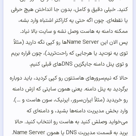
کنید. خیلی دقیق و کامل، بدون جا انداختن هیچ حرفی
یا نقطه‌ای. چون اگه حتی یه کاراکتر اشتباه وارد بشه،
ممکنه دامنه به هاست وصل نشه و سایت بالا نیاد.
پس الان این Name Server‌ها رو کپی نگه دارید (مثلاً
توی یه نوت‌پد یا هرجایی که راحت‌ترید)، چون قراره بریم
و توی پنل دامنه جایگزین DNSهای قبلی کنیم.
حالا که نیم‌سرورهای هاستتون رو کپی کردید، باید دوباره
برگردید به پنل دامنه. یعنی همون سایتی که ازش دامنه
رو خریدید (مثلاً ایران‌سرور، ایرنیک، سون‌ هاست و …).
وارد بخش مدیریت دامنه‌ها بشید، و دامنه‌ای که
می‌خواید وصلش کنید به هاست رو انتخاب کنید. حالا
برید به قسمت مدیریت DNS یا همون Name Server.