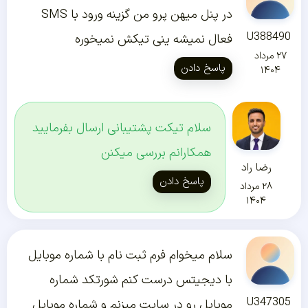
در پنل میهن پرو من گزینه ورود با SMS
U388490
فعال نمیشه ینی تیکش نمیخوره
۲۷ مرداد
پاسخ دادن
۱۴۰۴
سلام تیکت پشتیبانی ارسال بفرمایید
همکارانم بررسی میکنن
رضا راد
پاسخ دادن
۲۸ مرداد
۱۴۰۴
سلام میخوام فرم ثبت نام با شماره موبایل
با دیجیتس درست کنم شورتکد شماره
U347305
موبایل رو در سایت میزنم و شماره موبایل