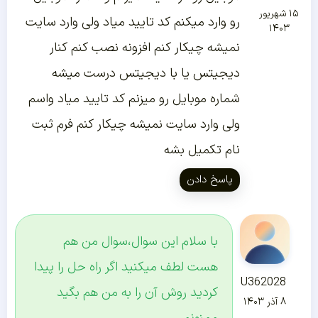
۱۵ شهریور
رو وارد میکنم کد تایید میاد ولی وارد سایت
۱۴۰۳
نمیشه چیکار کنم افزونه نصب کنم کنار
دیجیتس یا با دیجیتس درست میشه
شماره موبایل رو میزنم کد تایید میاد واسم
ولی وارد سایت نمیشه چیکار کنم فرم ثبت
نام تکمیل بشه
پاسخ دادن
با سلام این سوال،سوال من هم
هست لطف میکنید اگر راه حل را پیدا
U362028
کردید روش آن را به من هم بگید
۸ آذر ۱۴۰۳