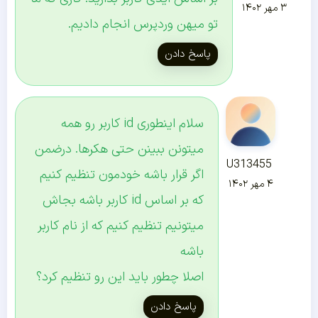
۳ مهر ۱۴۰۲
تو میهن وردپرس انجام دادیم.
پاسخ دادن
سلام اینطوری id کاربر رو همه
میتونن ببینن حتی هکرها. درضمن
U313455
اگر قرار باشه خودمون تنظیم کنیم
۴ مهر ۱۴۰۲
که بر اساس id کاربر باشه بجاش
میتونیم تنظیم کنیم که از نام کاربر
باشه
اصلا چطور باید این رو تنظیم کرد؟
پاسخ دادن