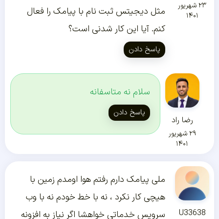
۲۳ شهریور
مثل دیجیتس ثبت نام با پیامک را فعال
۱۴۰۱
کنم. آیا این کار شدنی است؟
پاسخ دادن
سلام نه متاسفانه
پاسخ دادن
رضا راد
۲۹ شهریور
۱۴۰۱
ملی پیامک دارم رفتم هوا اومدم زمین با
هیچی کار نکرد ، نه با خط خودم نه با وب
U33638
سرویس خدماتی خواهشا اگر نیاز به افزونه