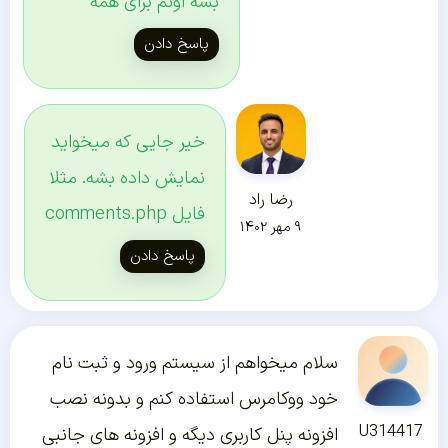
بشه اونم برای همه
پاسخ دادن
خیر جایی که میخواید
نمایش داده بشه. مثلا
رضا راد
فایل comments.php
۹ مهر ۱۴۰۲
پاسخ دادن
سلام میخواهم از سیستم ورود و ثبت نام
خود ووکامرس استفاده کنم و بدونه نصب
U314417
افزونه پنل کاربری دیگه و افزونه های جانبی