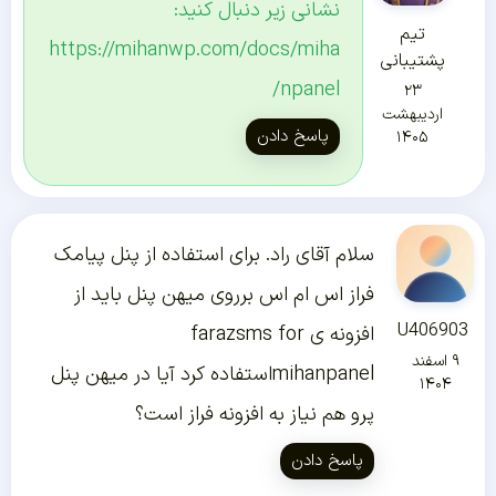
نشانی زیر دنبال کنید:
تیم
https://mihanwp.com/docs/miha
پشتیبانی
npanel/
۲۳
اردیبهشت
پاسخ دادن
۱۴۰۵
سلام آقای راد. برای استفاده از پنل پیامک
فراز اس ام اس برروی میهن پنل باید از
U406903
افزونه ی farazsms for
۹ اسفند
mihanpanelاستفاده کرد آیا در میهن پنل
۱۴۰۴
پرو هم نیاز به افزونه فراز است؟
پاسخ دادن