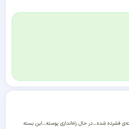
پرونده‌ی بارگذاری شده: point.zipگشودن بسته‌ی فشرده شده…در حال راه‌اندازی پوسته…این بسته