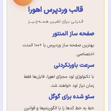
قالب وردپرس اهورا
قـدرتـی بـرای تغیـیـر هـمــه‌چـیـــز
صفحه ساز المنتور
بهترین صفحه ساز وردپرس با +۱۰۰ المنت
اختصاصی
سرعت باورنکردنی
با تکنولوژی لود مجزای اهورا، فایل‌ها فقط
زمان نیاز لود خواهند شد.
سئو شده برای گوگل
خط به خط کدها را با الگوریتم‌ها و قوانین